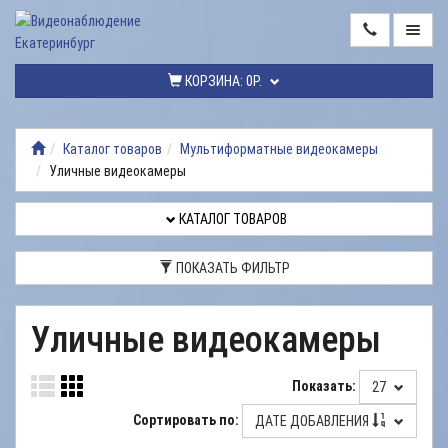
ГЛАВНАЯ
КОРЗИНА:
0Р.
КАТАЛОГ
ТОВАРОВ
Каталог товаров
Мультиформатные видеокамеры
Уличные видеокамеры
МОНТАЖ
ВИДЕОНАБЛЮДЕНИЯ
КАТАЛОГ ТОВАРОВ
РЕМОНТ
ВИДЕОНАБЛЮДЕНИЯ
ПОКАЗАТЬ ФИЛЬТР
УСЛУГИ
Уличные видеокамеры
ДОСТАВКА
НАШИ
Показать:
27
РАБОТЫ
Сортировать по:
ДАТЕ ДОБАВЛЕНИЯ
КОНТАКТЫ