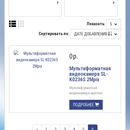
Показать:
5
Сортировать по:
ДАТЕ ДОБАВЛЕНИЯ
0
р.
Мультиформатная
видеокамера SL-
K0236S 2Mpix
Мультиформатная
видеокамера цветная
купольная SL-K0236S 2Mpix
Цветная видеокамера с
ПОДРОБНЕЕ
поддержкой стандартов
AHD/TVI/CVI/CVBS,
разрешение 1080p (Full HD),
объектив 3,6 мм, ИК подсветка
«
1
2
3
4
5
6
до 15 метров, для установки