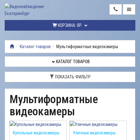
ГЛАВНАЯ
КОРЗИНА:
0Р.
КАТАЛОГ
ТОВАРОВ
Каталог товаров
Мультиформатные видеокамеры
МОНТАЖ
ВИДЕОНАБЛЮДЕНИЯ
КАТАЛОГ ТОВАРОВ
РЕМОНТ
ПОКАЗАТЬ ФИЛЬТР
ВИДЕОНАБЛЮДЕНИЯ
УСЛУГИ
Мультиформатные
ДОСТАВКА
видеокамеры
НАШИ
РАБОТЫ
Купольные видеокамеры
Уличные видеокамеры
КОНТАКТЫ