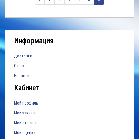
внутри/вне помещений
Описание:Цветное
изображение с реальным
разрешением 1080PОбъектив
3,6 ммФорматы видеосигнала
...
Информация
Доставка
О нас
Новости
Кабинет
Мой профиль
Мои заказы
Мои отзывы
Мои оценки